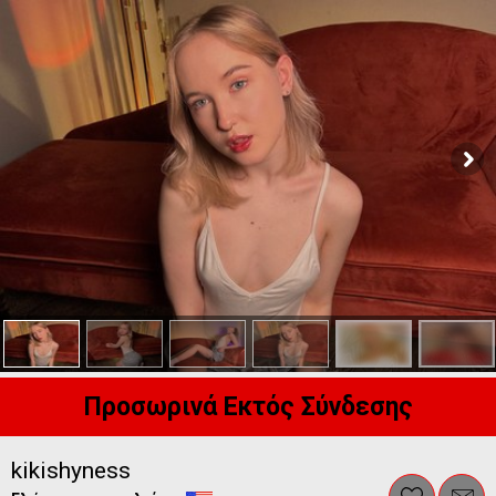
Προσωρινά Εκτός Σύνδεσης
kikishyness